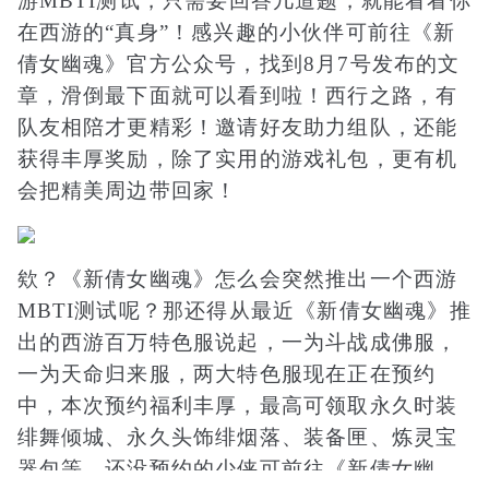
游MBTI测试，只需要回答几道题，就能看看你
在西游的“真身”！感兴趣的小伙伴可前往《新
倩女幽魂》官方公众号，找到8月7号发布的文
章，滑倒最下面就可以看到啦！西行之路，有
队友相陪才更精彩！邀请好友助力组队，还能
获得丰厚奖励，除了实用的游戏礼包，更有机
会把精美周边带回家！
欸？《新倩女幽魂》怎么会突然推出一个西游
MBTI测试呢？那还得从最近《新倩女幽魂》推
出的西游百万特色服说起，一为斗战成佛服，
一为天命归来服，两大特色服现在正在预约
中，本次预约福利丰厚，最高可领取永久时装
绯舞倾城、永久头饰绯烟落、装备匣、炼灵宝
器包等。还没预约的少侠可前往《新倩女幽