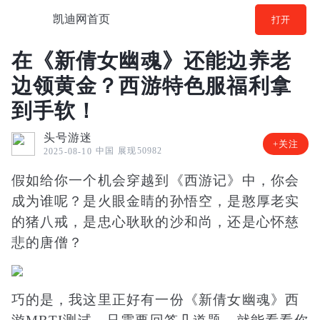
凯迪网首页
打开
在《新倩女幽魂》还能边养老
边领黄金？西游特色服福利拿
到手软！
头号游迷
+关注
中国
展现50982
2025-08-10
假如给你一个机会穿越到《西游记》中，你会
成为谁呢？是火眼金睛的孙悟空，是憨厚老实
的猪八戒，是忠心耿耿的沙和尚，还是心怀慈
悲的唐僧？
巧的是，我这里正好有一份《新倩女幽魂》西