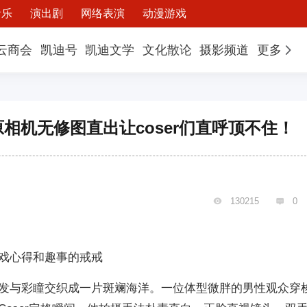
音乐
演出剧
网络表演
动漫游戏
云商会
凯迪号
凯迪文学
文化散论
摄影频道
更多
相机无修图直出让coser们直呼顶不住！
130215
0


戏心得和趣事的戒戒
发与彩瞳交织成一片斑斓海洋。一位体型微胖的男性观众穿