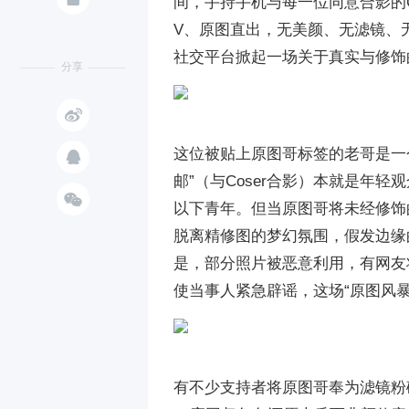
间，手持手机与每一位同意合影的C
V、原图直出，无美颜、无滤镜、无
社交平台掀起一场关于真实与修饰
分享


这位被贴上原图哥标签的老哥是一
邮”（与Coser合影）本就是年轻

以下青年。但当原图哥将未经修饰
脱离精修图的梦幻氛围，假发边缘
是，部分照片被恶意利用，有网友将某
使当事人紧急辟谣，这场“原图风
有不少支持者将原图哥奉为滤镜粉碎机