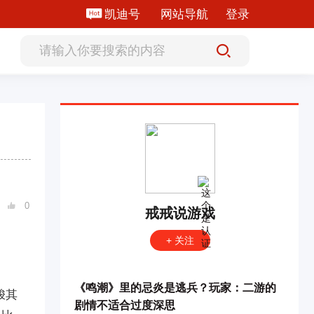
凯迪号
网站导航
登录
0

戒戒说游戏
+ 关注
《鸣潮》里的忌炎是逃兵？玩家：二游的
梭其
剧情不适合过度深思