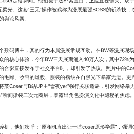
oser定格瞬间。他拍摄手法朴素直白，正脸直视镜头、双
柔光。这套“三无”操作被戏称为漫展最强BOSS的斩杀技，
的舆论风暴。
个数码博主，其的行为本属漫展常规互动。在BW等漫展现场
观众的核心体验，今年BW三天展期涌入40万人次，其中72%为
的合影直接发布于社交平台时，却引发了热议。照片中的Cos
的毛躁、妆容的斑驳、服装的褶皱在自然光下暴露无遗。更
Coser与B站UP主“雪夜yer”强行关联造谣，引发网络暴
暴”瞬间撕裂二次元圈层，暴露出角色扮演文化中隐秘的焦虑
，他们欢呼：“原相机直出让一些coser原形毕露”，强调Co