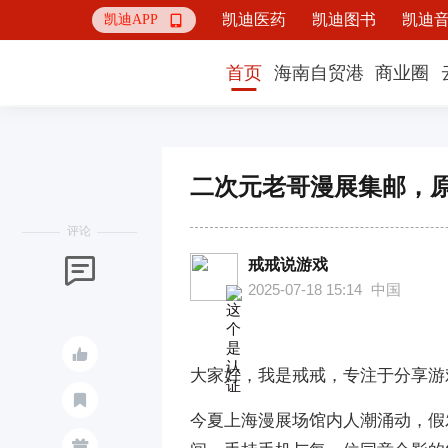
凯迪医药
凯迪图书
凯迪
凯迪APP

首页
海南自贸港
商业圈
二次元老哥漫展集邮，原
评论
戒戒说游戏

2025-07-18 15:14
中国

大家好，我是戒戒，专注于分享游

今夏上海漫展场馆内人潮涌动，假
