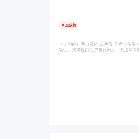
# 金猫榜
本文为凯迪网自媒体“凯迪号”作者上传
实性、准确性由用户自行辨别，凯迪网有