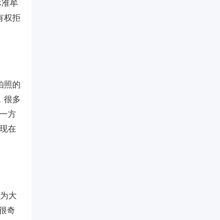
标准牟
有权拒
拍照的
，很多
。一方
有现在
变为大
很奇