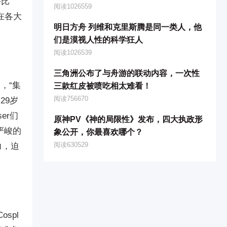
手比
阅读1026559
在各大
明日方舟 列维和克里斯腾是同一类人，他
们是漠视人性的科学狂人
阅读1026539
三角洲公布了与舟游的联动内容，一次性
，“集
三款红皮被喷吃相太难看！
阅读756670
29岁
er们
原神PV《神的局限性》发布，四大执政形
严峻的
象公开，你最喜欢哪个？
阅读630529
力，迫
。
spl