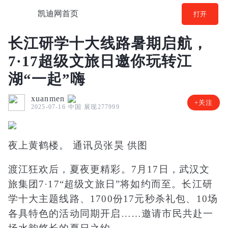
凯迪网首页
打开
长江研学十大线路暑期启航，
7·17超级文旅日邀你玩转江
湖“一起”嗨
xuanmen
+关注
中国
展现277999
2025-07-16
夜上黄鹤楼。 通讯员张昊 供图
渡江狂欢后，夏夜更精彩。7月17日，武汉文
旅集团7·17“超级文旅日”将如约而至。长江研
学十大主题线路、1700份17元秒杀礼包、10场
各具特色的活动同期开启……邀请市民共赴一