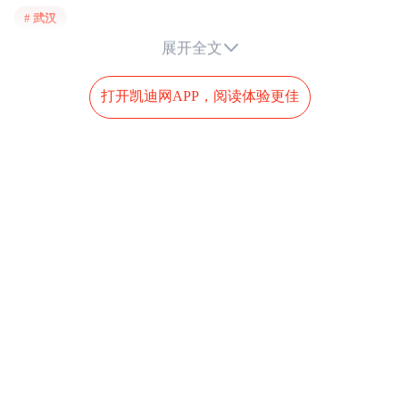
# 武汉
“江脉地韵·自然课堂”从龟山公园地质科普园出

展开全文
发，再打卡南岸嘴公园、登船游江，感受两江
交汇、三镇鼎立的地理成因。“诗楼双璧·江韵
打开凯迪网APP，阅读体验更佳
千年”先登黄鹤楼、晴川阁，在“楚天极
目”与“晴川历历”的实景中吟诵经典，再乘游船
回望“一楼一阁”隔江相望的格局，让千年诗韵
有了具象注解。
“江汉关津·茶道扬帆”路线将船游体验与历史探
索深度结合。从江汉关博物馆到汉口江滩“万里
茶道”的码头遗迹，登船游江回溯“东方茶港”的
辉煌；在中国舰船文化中心感受从“帆船时
代”到“巨轮时代”的航运变迁。“汉口遗韵·建筑
巡礼”路线，从民众乐园漫游到汉口历史风貌
区、古德寺，登上两江游览观两江四岸，在“船