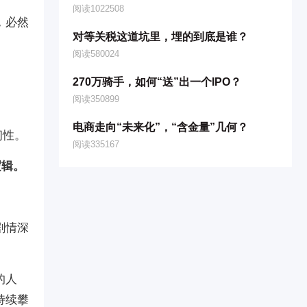
阅读1022508
，必然
对等关税这道坑里，埋的到底是谁？
阅读580024
270万骑手，如何“送”出一个IPO？
阅读350899
电商走向“未来化”，“含金量”几何？
韧性。
阅读335167
逻辑。
剧情深
的人
持续攀