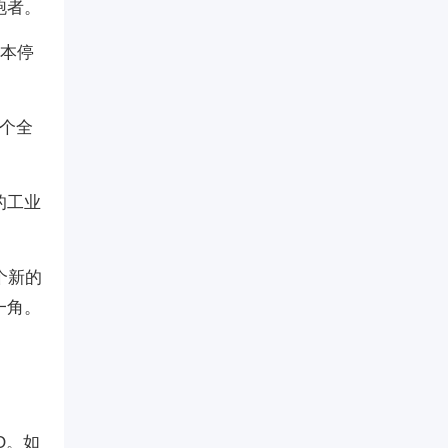
跑者。
根本停
5个全
的工业
个新的
一角。
O。如