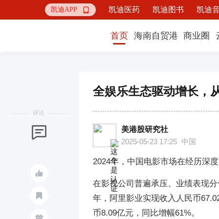
凯迪医药
凯迪图书
凯迪
凯迪APP

首页
海南自贸港
商业圈
全娱乐生态驱动增长，
评论
美港股研究社

2025-05-23 17:25
中国
2024年，中国电影市场在经历

在影视公司普遍承压、业绩表现分

年，阿里影业实现收入人民币67.0
币8.09亿元，同比增幅61%。
