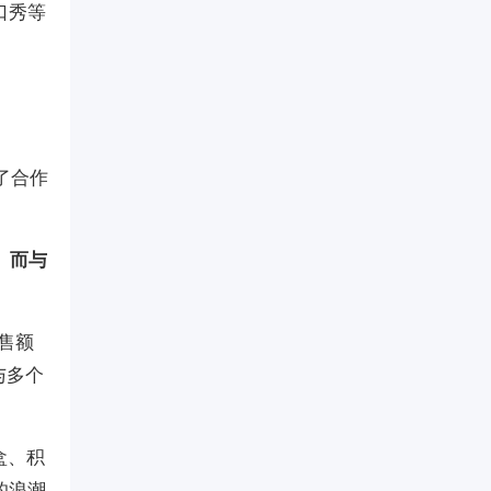
口秀等
了合作
。而与
售额
与多个
盒、积
的浪潮