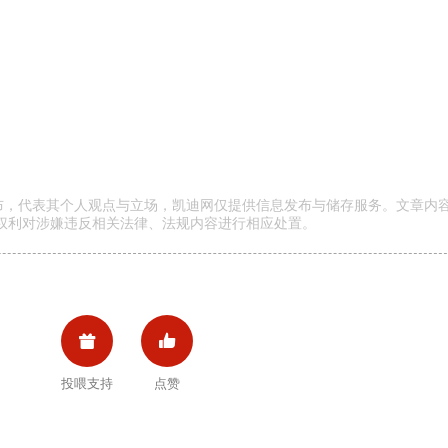
发布，代表其个人观点与立场，凯迪网仅提供信息发布与储存服务。文章内
权利对涉嫌违反相关法律、法规内容进行相应处置。


投喂支持
点赞