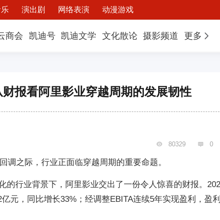
音乐
演出剧
网络表演
动漫游戏
云商会
凯迪号
凯迪文学
文化散论
摄影频道
更多
从财报看阿里影业穿越周期的发展韧性
80329
0


深度回调之际，行业正面临穿越周期的重要命题。
化的行业背景下，阿里影业交出了一份令人惊喜的财报。202
2亿元，同比增长33%；经调整EBITA连续5年实现盈利，盈