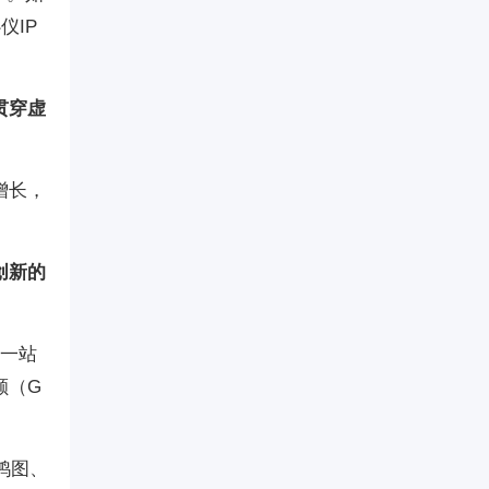
仪IP
贯穿虚
增长，
创新的
类一站
额（G
鸿图、