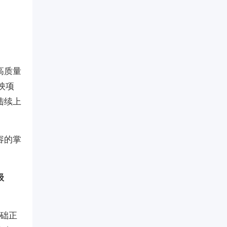
高质量
映项
陆续上
容的掌
级
基础正