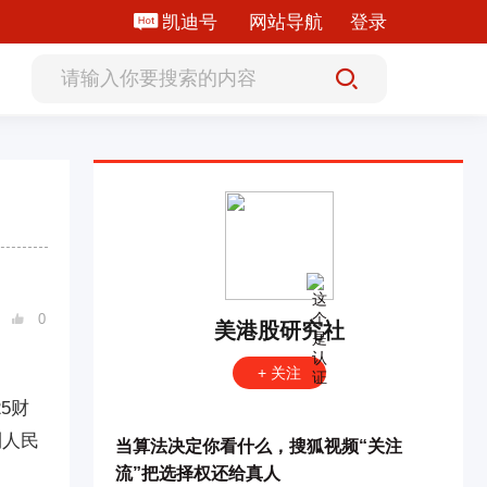
凯迪号
网站导航
登录
0

美港股研究社
+ 关注
5财
利人民
当算法决定你看什么，搜狐视频“关注
流”把选择权还给真人