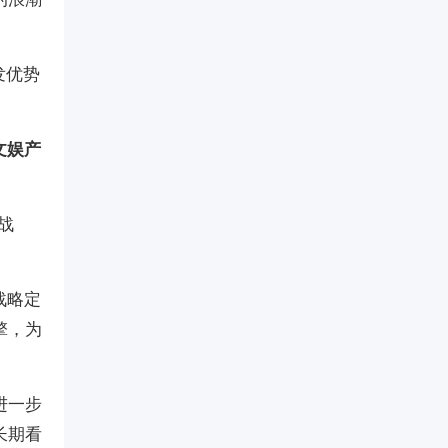
发优势
文娱产
战
战略定
擎，为
进一步
长期看