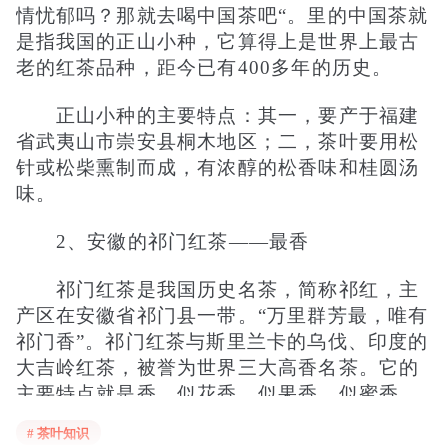
情忧郁吗？那就去喝中国茶吧“。里的中国茶就
是指我国的正山小种，它算得上是世界上最古
老的红茶品种，距今已有400多年的历史。
正山小种的主要特点：其一，要产于福建
省武夷山市崇安县桐木地区；二，茶叶要用松
针或松柴熏制而成，有浓醇的松香味和桂圆汤
味。
2、安徽的祁门红茶——最香
祁门红茶是我国历史名茶，简称祁红，主
产区在安徽省祁门县一带。“万里群芳最，唯有
祁门香”。祁门红茶与斯里兰卡的乌伐、印度的
大吉岭红茶，被誉为世界三大高香名茶。它的
主要特点就是香，似花香、似果香、似蜜香。
# 茶叶知识
这种香，日本人称为玫瑰香，英国人称之